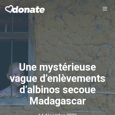
Aller
Me
au
contenu
Une mystérieuse
vague d’enlèvements
d’albinos secoue
Madagascar