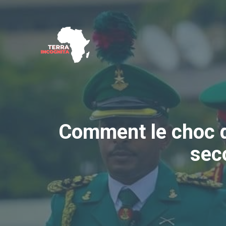
Aller
au
contenu
Comment le choc d
sec