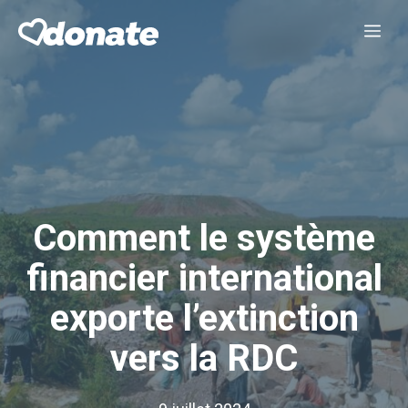
Aller
Me
au
contenu
Comment le système
financier international
exporte l’extinction
vers la RDC