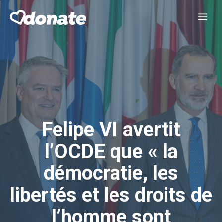
Aller
Me
au
contenu
Felipe VI avertit
l’OCDE que « la
démocratie, les
libertés et les droits de
l’homme sont