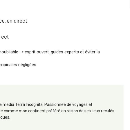
e, en direct
rect
ubliable : « esprit ouvert, guides experts et éviter la
tropicales négligées
 le média Terra Incognita. Passionnée de voyages et
frique comme mon continent préféré en raison de ses lieux reculés
iques.