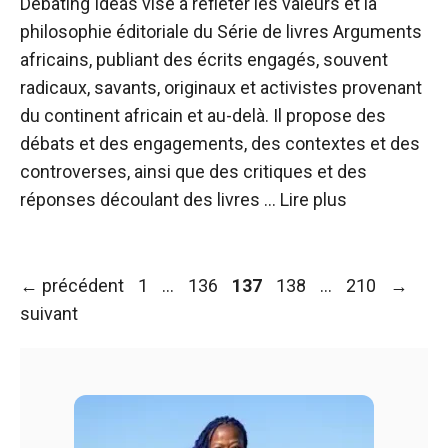
Debating Ideas vise à refléter les valeurs et la
philosophie éditoriale du Série de livres Arguments
africains, publiant des écrits engagés, souvent
radicaux, savants, originaux et activistes provenant
du continent africain et au-delà. Il propose des
débats et des engagements, des contextes et des
controverses, ainsi que des critiques et des
réponses découlant des livres …
Lire plus
Navigation
Page
Page
Page
Page
Page
←
précédent
1
…
136
137
138
…
210
→
des
suivant
articles